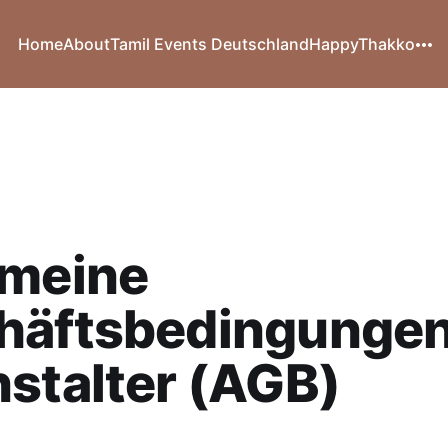
Home
About
Tamil Events Deutschland
HappyThakko
emeine
häftsbedingungen
stalter (AGB)